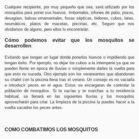
Cualquier recipiente, por muy pequeño que sea, será utilizado por los
ones de fauna silvestre, exótica e invasora en Valencia, Torr
mosquitos para poner sus huevos. Imbornales, sifones de patio, pozos,
desagües, balsas ornamentales, fosas sépticas, bidones, cubos, latas,
neumáticos, platos de macetas, piscinas, etc. Seguro que nos
nt, Paterna.
olvidamos de alguno, pero ellos lo encontrarán.
unciados en TV y otros fraudes.
Cómo podemos evitar que los mosquitos se
desarrollen
.
Evitando que tengan un lugar donde ponerlos huevos o impidiendo que
tengan éxito. Por ejemplo, no dejar los cubos a la intemperie ya que se
pueden llenar en época de lluvias o simplemente darles la vuelta para
que esto no suceda. Otro ejemplo son los veraneantes que abandonan
su chalet con la piscina llena tras el verano. Un consejo es no vaciarla
e introducir peces en el agua. Estos se encargaran de controlar la
población de mosquitos. Si la vacías y te marchas a tu residencia
spección.
habitual, se llenará en las siguientes lluvias y los mosquitos
aprovecharán para criar. La limpieza de la piscina la puedes hacer a la
vuelta sacadno los peces antes.
COMO COMBATIMOS LOS MOSQUITOS