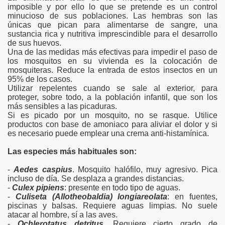
imposible y por ello lo que se pretende es un control
minucioso de sus poblaciones. Las hembras son las
únicas que pican para alimentarse de sangre, una
sustancia rica y nutritiva imprescindible para el desarrollo
de sus huevos.
Una de las medidas más efectivas para impedir el paso de
los mosquitos en su vivienda es la colocación de
mosquiteras. Reduce la entrada de estos insectos en un
95% de los casos.
Utilizar repelentes cuando se sale al exterior, para
proteger, sobre todo, a la población infantil, que son los
más sensibles a las picaduras.
Si es picado por un mosquito, no se rasque. Utilice
productos con base de amoniaco para aliviar el dolor y si
es necesario puede emplear una crema anti-histamínica.
Las especies más habituales son:
-
Aedes caspius
. Mosquito halófilo, muy agresivo. Pica
incluso de día. Se desplaza a grandes distancias.
-
Culex pipiens
: presente en todo tipo de aguas.
-
Culiseta (Allotheobaldia) longiareolata
: en fuentes,
piscinas y balsas. Requiere aguas limpias. No suele
atacar al hombre, sí a las aves.
-
Ochlerotatus detritus
. Requiere cierto grado de