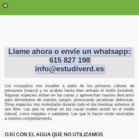
oblemas con las plagas.
s, roedores y aves en Valencia, Torrent, Paterna, etc.
s casas de Valencia, Torrent, Paterna, Mislata...
Llame ahora o envíe un whatsapp:
615 827 198
n Valencia, Torrent, Paterna, Mislata.
info@estudiverd.es
a, Torrent, Paterna, Mislata
Valencia,Torrent, Paterna, Mislata...
Los mosquitos nos invaden a partir de los primeros calores de
primavera (marzo) y no acaban hasta bien entrado el otoño (octubre).
Algunas especies entran en las casas y aprovechan nuestro descanso
Valencia, Torrent, Paterna, Mislata...
para alimentarse de nuestra sangre, provocando picaduras dolorosas.
Otras especies nos molestarán durante todo el día mientras estemos al
aire libre. Las que no entran en las casas suelen existir en el medio
ificios en Valencia, Torrent, Paterna, Mislata.
natural, como marjales o saladares. Las que lo hacen están asociadas
a nuestro comportamiento.
cios en Valencia.
OJO CON EL AGUA QUE NO UTILIZAMOS
Valencia, Torrent, Paterna.