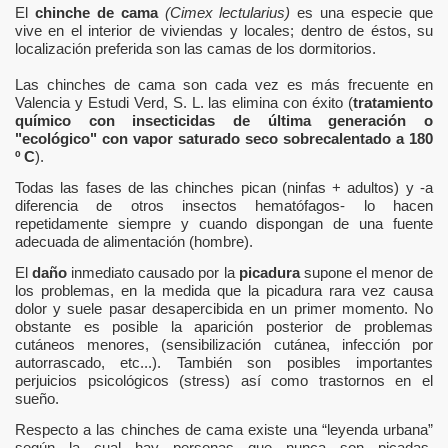
El
chinche de cama
(Cimex lectularius)
es una especie que
vive en el interior de viviendas y locales; dentro de éstos, su
ones de fauna silvestre, exótica e invasora en Valencia, Torr
localización preferida son las camas de los dormitorios.
nt, Paterna.
Las chinches de cama son cada vez es más frecuente en
Valencia y Estudi Verd, S. L. las elimina con éxito (
tratamiento
químico con insecticidas de última generación o
unciados en TV y otros fraudes.
"ecológico" con vapor saturado seco sobrecalentado a 180
º C
).
Todas las fases de las chinches pican (ninfas + adultos) y -a
diferencia de otros insectos hematófagos- lo hacen
repetidamente siempre y cuando dispongan de una fuente
adecuada de alimentación (hombre).
El
daño
inmediato causado por la
picadura
supone el menor de
los problemas, en la medida que la picadura rara vez causa
spección.
dolor y suele pasar desapercibida en un primer momento. No
obstante es posible la aparición posterior de problemas
cutáneos menores, (sensibilización cutánea, infección por
autorrascado, etc...). También son posibles importantes
perjuicios psicológicos (stress) así como trastornos en el
sueño.
Respecto a las chinches de cama existe una “leyenda urbana”
según la cual hay personas que nunca son picadas.