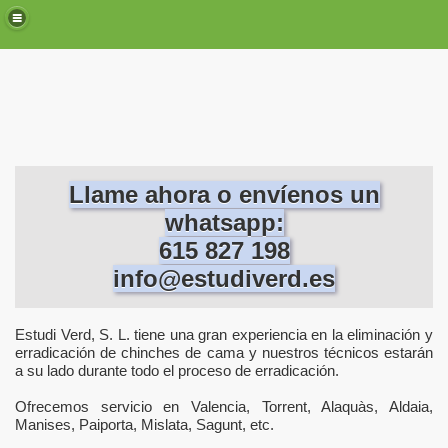
oblemas con las plagas.
s, roedores y aves en Valencia, Torrent, Paterna, etc.
s casas de Valencia, Torrent, Paterna, Mislata...
Llame ahora o envíenos un
n Valencia, Torrent, Paterna, Mislata.
whatsapp:
a, Torrent, Paterna, Mislata
615 827 198
info@estudiverd.es
Valencia,Torrent, Paterna, Mislata...
Valencia, Torrent, Paterna, Mislata...
Estudi Verd, S. L. tiene una gran experiencia en la eliminación y
erradicación de chinches de cama y nuestros técnicos estarán
ificios en Valencia, Torrent, Paterna, Mislata.
a su lado durante todo el proceso de erradicación.
cios en Valencia.
Ofrecemos servicio en Valencia, Torrent, Alaquàs, Aldaia,
Manises, Paiporta, Mislata, Sagunt, etc.
Valencia, Torrent, Paterna.