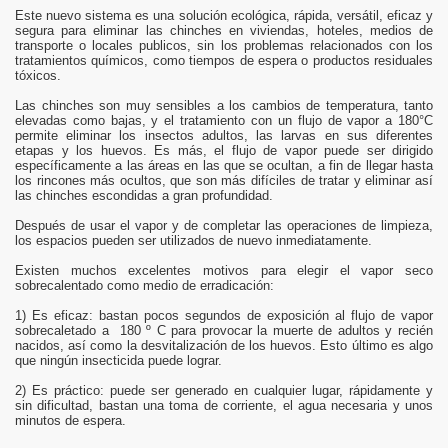
Este nuevo sistema es una solución ecológica, rápida, versátil, eficaz y
segura para eliminar las chinches en viviendas, hoteles, medios de
transporte o locales publicos, sin los problemas relacionados con los
tratamientos químicos, como tiempos de espera o productos residuales
tóxicos.
Las chinches son muy sensibles a los cambios de temperatura, tanto
elevadas como bajas, y el tratamiento con un flujo de vapor a 180°C
permite eliminar los insectos adultos, las larvas en sus diferentes
etapas y los huevos. Es más, el flujo de vapor puede ser dirigido
específicamente a las áreas en las que se ocultan, a fin de llegar hasta
los rincones más ocultos, que son más difíciles de tratar y eliminar así
las chinches escondidas a gran profundidad.
Después de usar el vapor y de completar las operaciones de limpieza,
los espacios pueden ser utilizados de nuevo inmediatamente.
Existen muchos excelentes motivos para elegir el vapor seco
sobrecalentado como medio de erradicación:
1) Es eficaz: bastan pocos segundos de exposición al flujo de vapor
sobrecaletado a 180 º C para provocar la muerte de adultos y recién
nacidos, así como la desvitalización de los huevos. Esto último es algo
que ningún insecticida puede lograr.
2) Es práctico: puede ser generado en cualquier lugar, rápidamente y
sin dificultad, bastan una toma de corriente, el agua necesaria y unos
minutos de espera.