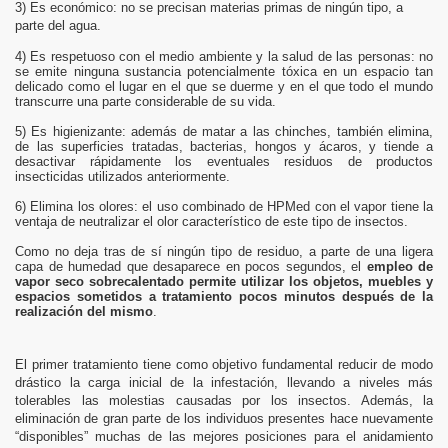
3) Es económico: no se precisan materias primas de ningún tipo, a
parte del agua.
4) Es respetuoso con el medio ambiente y la salud de las personas: no
se emite ninguna sustancia potencialmente tóxica en un espacio tan
delicado como el lugar en el que se duerme y en el que todo el mundo
transcurre una parte considerable de su vida.
5) Es higienizante: además de matar a las chinches, también elimina,
de las superficies tratadas, bacterias, hongos y ácaros, y tiende a
desactivar rápidamente los eventuales residuos de productos
insecticidas utilizados anteriormente.
6) Elimina los olores: el uso combinado de HPMed con el vapor tiene la
ventaja de neutralizar el olor característico de este tipo de insectos.
Como no deja tras de sí ningún tipo de residuo, a parte de una ligera
capa de humedad que desaparece en pocos segundos, el
empleo de
vapor seco sobrecalentado permite utilizar los objetos, muebles y
espacios sometidos a
tratamiento pocos minutos después de la
realización del mismo
.
El primer tratamiento tiene como objetivo fundamental reducir de modo
drástico la carga inicial de la infestación, llevando a niveles más
tolerables las molestias causadas por los insectos. Además, la
eliminación de gran parte
de los individuos presentes hace nuevamente
“disponibles” muchas de las
mejores posiciones para el anidamiento