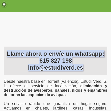
oblemas con las plagas.
s, roedores y aves en Valencia, Torrent, Paterna, etc.
s casas de Valencia, Torrent, Paterna, Mislata...
n Valencia, Torrent, Paterna, Mislata.
Llame ahora o envíe un whatsapp:
a, Torrent, Paterna, Mislata
615 827 198
info@estudiverd.es
Valencia,Torrent, Paterna, Mislata...
Valencia, Torrent, Paterna, Mislata...
Desde nuestra base en Torrent (Valencia), Estudi Verd, S.
L. ofrece el servicio de localización,
eliminación y
ificios en Valencia, Torrent, Paterna, Mislata.
destrucción de avisperos, panales, nidos y enjambres
de todas las especies de avispas.
cios en Valencia.
Un servicio rápido que garantiza un hogar seguro.
Actuamos en chalets, jardines, casas, industrias,
Valencia, Torrent, Paterna.