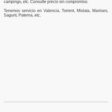
campings, etc. Consulte precio sin compromiso.
ones de fauna silvestre, exótica e invasora en Valencia, Torr
Tenemos servicio en Valencia, Torrent, Mislata, Manises,
Sagunt, Paterna, etc.
nt, Paterna.
unciados en TV y otros fraudes.
spección.